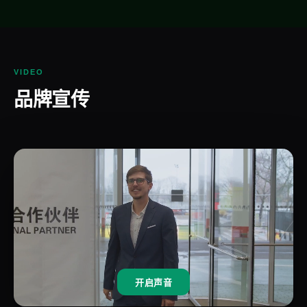
VIDEO
品牌宣传
开启声音