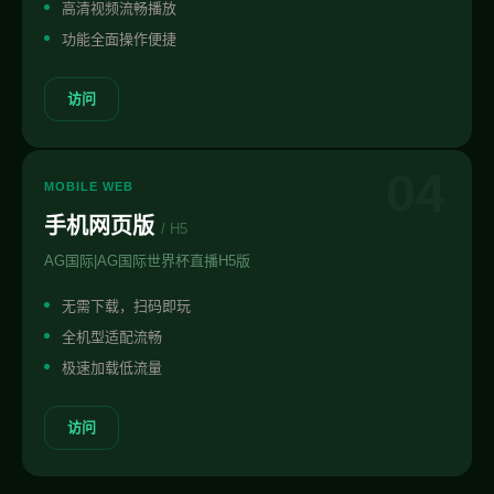
高清视频流畅播放
功能全面操作便捷
访问
04
MOBILE WEB
手机网页版
/ H5
AG国际|AG国际世界杯直播H5版
无需下载，扫码即玩
全机型适配流畅
极速加载低流量
访问