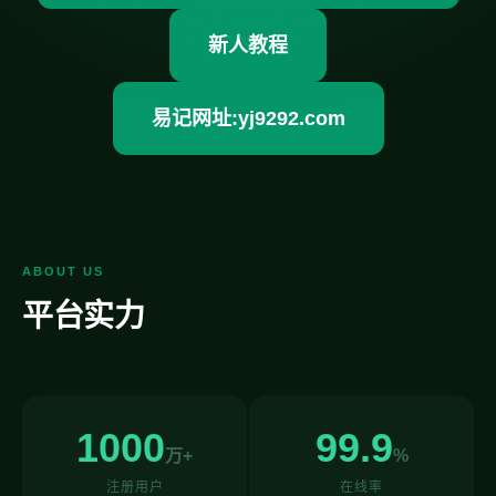
新人教程
易记网址:yj9292.com
ABOUT US
平台实力
1000
99.9
万+
%
注册用户
在线率