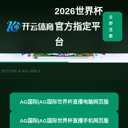
2026世界杯
立
即
官方指定平
注
册
台
 & RELIABLE
AG国际|AG国际世界杯直播电脑网页版
AG国际|AG国际世界杯直播手机网页版