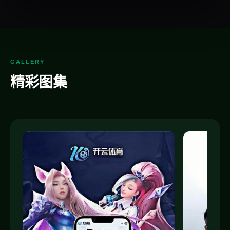
GALLERY
精彩图集